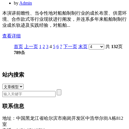
by
Admin
本演讲前瞻性、当令性地对船舶制制行业的成长布景、供需环
境、合作款式等行业现状进行阐发，并连系多年来船舶制制行
业成长轨迹及实践经验，对船舶...
查看详细
首页
上一页
1
2
3
4
5
6
7
下一页
末页
共
132
页
789
条
站内搜索
联系信息
地址：中国黑龙江省哈尔滨市南岗开发区中浩华尔街A栋812
室