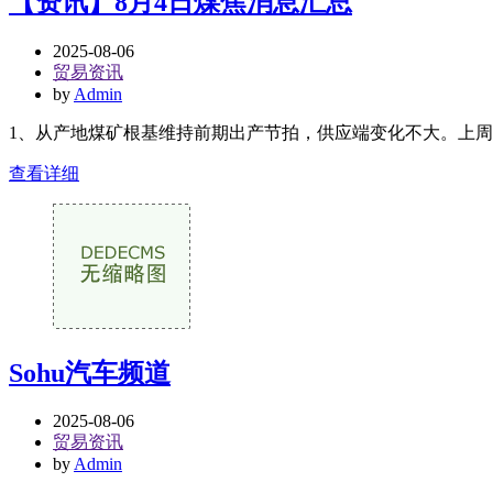
【资讯】8月4日煤焦消息汇总
2025-08-06
贸易资讯
by
Admin
1、从产地煤矿根基维持前期出产节拍，供应端变化不大。上周
查看详细
Sohu汽车频道
2025-08-06
贸易资讯
by
Admin