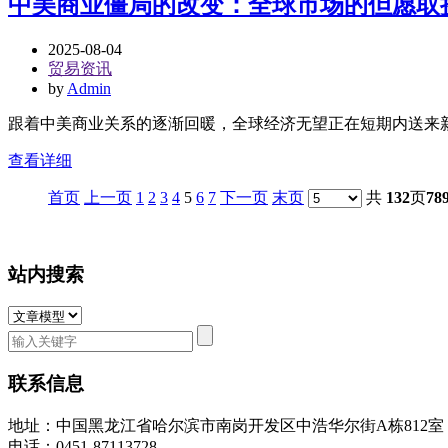
中美商业僵局的改变：全球市场的但愿取
2025-08-04
贸易资讯
by
Admin
跟着中美商业关系的逐渐回暖，全球经济无望正在短期内送来新
查看详细
首页
上一页
1
2
3
4
5
6
7
下一页
末页
共
132
页
78
站内搜索
联系信息
地址：中国黑龙江省哈尔滨市南岗开发区中浩华尔街A栋812
电话：0451-87113728