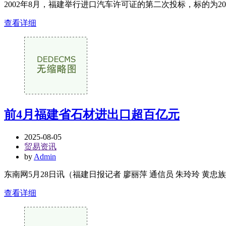
2002年8月，福建举行进口汽车许可证的第二次投标，标的为20
查看详细
前4月福建省石材进出口超百亿元
2025-08-05
贸易资讯
by
Admin
东南网5月28日讯（福建日报记者 廖丽萍 通信员 朱玲玲 黄
查看详细