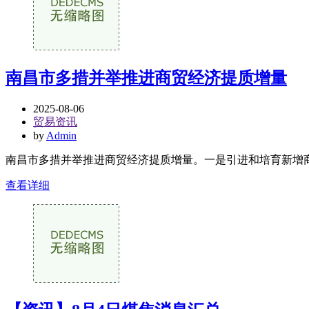
南昌市多措并举推进商贸经济提质增量
2025-08-06
贸易资讯
by
Admin
南昌市多措并举推进商贸经济提质增量。一是引进和培育新增商
查看详细