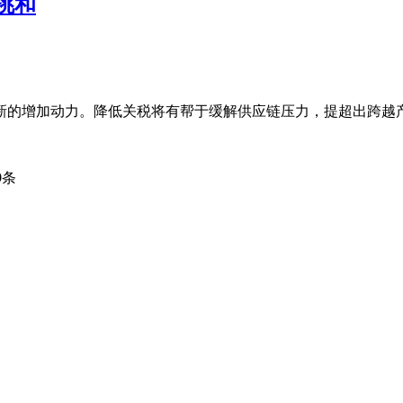
挑和
的增加动力。降低关税将有帮于缓解供应链压力，提超出跨越产效
9
条
室