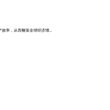
率，从而鞭策全球经济增...