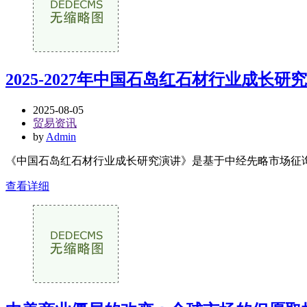
2025-2027年中国石岛红石材行业成长研
2025-08-05
贸易资讯
by
Admin
《中国石岛红石材行业成长研究演讲》是基于中经先略市场征询
查看详细