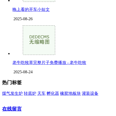
晚上看的开车小短文
2025-08-26
老牛吃牧草完整片子免费播放 - 老牛吃牧
2025-08-24
热门标签
煤气发生炉
转底炉
天车
孵化器
橡胶地板块
灌装设备
在线留言