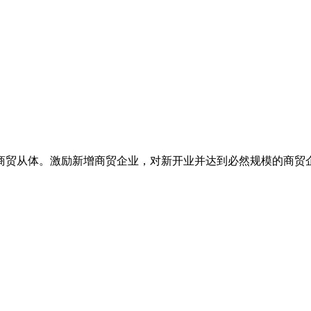
贸从体。激励新增商贸企业，对新开业并达到必然规模的商贸企业