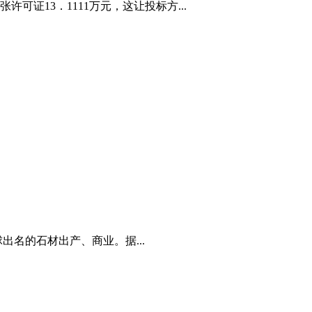
可证13．1111万元，这让投标方...
出名的石材出产、商业。据...